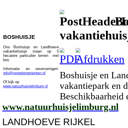
Bo
vakantiehuis
BOSHUISJE
Ons Boshuisje en Landhoeve
vakantiehuisje
staan op 5
hecatere particulier terrein met
bos.
Informatie en reserveringen:
Boshuisje en Lan
info@vergetengroenten.nl
Of kijk op
vakantiepark en d
www.natuurhuisjelimburg.nl
Beschikbaarheid e
www.natuurhuisjelimburg.nl
LANDHOEVE RIJKEL